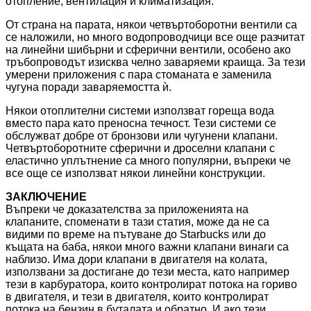
отопление, вентилация и климатизация.
От страна на парата, някои четвъртоборотни вентили са
се наложили, но много водопроводчици все още разчитат
на линейни шибърни и сферични вентили, особено ако
тръбопроводът изисква челно заваряеми краища. За тези
умерени приложения с пара стоманата е заменила
чугуна поради заваряемостта ѝ.
Някои отоплителни системи използват гореща вода
вместо пара като преносна течност. Тези системи се
обслужват добре от бронзови или чугунени клапани.
Четвъртоборотните сферични и дроселни клапани с
еластично уплътнение са много популярни, въпреки че
все още се използват някои линейни конструкции.
ЗАКЛЮЧЕНИЕ
Въпреки че доказателства за приложенията на
клапаните, споменати в тази статия, може да не са
видими по време на пътуване до Starbucks или до
къщата на баба, някои много важни клапани винаги са
наблизо. Има дори клапани в двигателя на колата,
използвани за достигане до тези места, като например
тези в карбуратора, които контролират потока на гориво
в двигателя, и тези в двигателя, които контролират
потока на бензин в буталата и обратно. И ако тези