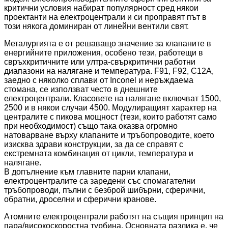
критични условия набират популярност сред някои
проектанти на електроцентрали и си проправят път в
този някога доминиран от линейни вентили свят.
Металургията е от решаващо значение за клапаните в
енергийните приложения, особено тези, работещи в
свръхкритичните или ултра-свъркритични работни
диапазони на налягане и температура. F91, F92, C12A,
заедно с няколко сплави от Inconel и неръждаема
стомана, се използват често в днешните
електроцентрали. Класовете на налягане включват 1500,
2500 и в някои случаи 4500. Модулиращият характер на
централите с пикова мощност (тези, които работят само
при необходимост) също така оказва огромно
натоварване върху клапаните и тръбопроводите, което
изисква здрави конструкции, за да се справят с
екстремната комбинация от цикли, температура и
налягане.
В допълнение към главните парни клапани,
електроцентралите са заредени със спомагателни
тръбопроводи, пълни с безброй шибърни, сферични,
обратни, дроселни и сферични кранове.
Атомните електроцентрали работят на същия принцип на
пара/високоскоростна турбина. Основната разлика е, че