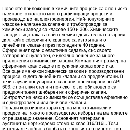
Повечето приложения в химичните процеси са с по-ниско
налягане, отколкото много рафиниращи процеси и
производство на електроенергия. Най-популярните
класове налягане за клапани и тръбопроводи за
химически заводи са класове 150 и 300. Химическите
заводи също така са най-големият двигател на пазарния
дял, който сферичните кранове са изтръгнали от
линейните клапани през последните 40 години.
Сферичният кран с еластична седалка, със своето
затваряне с нулев теч, е идеално решение за много
приложения в химически заводи. Компактният размер на
сферичния кран също е популярна характеристика.
Все още има някои химически заводи и производствени
процеси, където линейните клапани са предпочитани. В
тези случаи популярните клапани, проектирани по API
603, с по-тънки стени и по-леко тегло, обикновено са
предпочитаният шибърен или сферичен клапан.
Контролът на някои химикали се осъществява ефективно
и с диафрагмени или пинчови клапани.
Поради корозивния характер на много химикали и
процеси на тяхното производство, изборът на материал е
от решаващо значение. Основният материал е
аустенитна неръждаема стомана клас 316/316L. Този
материал е добър в борбата с корозията от множество