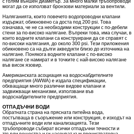
с голям външен диаметър. За много малки тръбопроводи
могат да се използват бронзови материали за вентили.
Наляганията, които повечето водопроводни клапани
издържат, обикновено са доста под 200 psi. Това
означава, че не са необходими конструкции с по-дебели
стени за по-високо налягане. Въпреки това, има случаи, в
които водните клапани са конструирани да се справят с
по-високи налягания, до около 300 psi. Тези приложения
обикновено са на дълги акведукти близо до източника на
налягане. Понякога водните клапани с по-високо
налягане се намират и в точките с най-високо налягане
във висок язовир.
Американската асоциация на водоснабдителните
предприятия (AWWA) е издала спецификации,
обхващащи много различни видове клапани и
задвижващи механизми, използвани във
водоснабдителните предприятия.
ОТПАДЪЧНИ ВОДИ
Обратната страна на прясната питейна вода,
постъпваща в съоръжение или конструкция, е изходът на
отпадъчните води или канализацията. Тези
тръбопроводи събират всички отпадъчни течности и
твърди вещества и ги насочват към пречиствателна