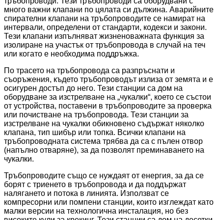
тръбопроводи. Тези тръбопроводи са оборудвани с
много важни клапани по цялата си дължина. Аварийните
спирателни клапани на тръбопроводите се намират на
интервали, определени от стандарти, кодекси и закони.
Тези клапани изпълняват жизненоважната функция за
изолиране на участък от тръбопровода в случай на теч
или когато е необходима поддръжка.
По трасето на тръбопровода са разпръснати и
съоръжения, където тръбопроводът излиза от земята и е
осигурен достъп до него. Тези станции са дом на
оборудване за изстрелване на „чукалки“, което се състои
от устройства, поставени в тръбопроводите за проверка
или почистване на тръбопровода. Тези станции за
изстрелване на чукалки обикновено съдържат няколко
клапана, тип шибър или топка. Всички клапани на
тръбопроводната система трябва да са с пълен отвор
(напълно отваряне), за да позволят преминаването на
чукалки.
Тръбопроводите също се нуждаят от енергия, за да се
борят с триенето в тръбопровода и да поддържат
налягането и потока в линията. Използват се
компресорни или помпени станции, които изглеждат като
малки версии на технологична инсталация, но без
високите кули за крекинг. Тези станции са дом на десетки