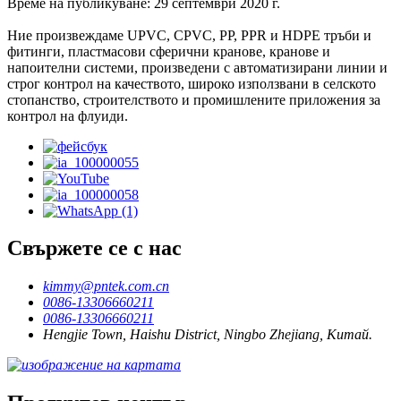
Време на публикуване: 29 септември 2020 г.
Ние произвеждаме UPVC, CPVC, PP, PPR и HDPE тръби и
фитинги, пластмасови сферични кранове, кранове и
напоителни системи, произведени с автоматизирани линии и
строг контрол на качеството, широко използвани в селското
стопанство, строителството и промишлените приложения за
контрол на флуиди.
Свържете се с нас
kimmy@pntek.com.cn
0086-13306660211
0086-13306660211
Hengjie Town, Haishu District, Ningbo Zhejiang, Китай.