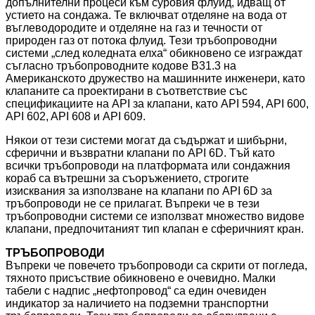
допълнителни процеси към суровия флуид, идващ от
устието на сондажа. Те включват отделяне на вода от
въглеводородите и отделяне на газ и течности от
природен газ от потока флуид. Тези тръбопроводни
системи „след коледната елха“ обикновено се изграждат
съгласно тръбопроводните кодове B31.3 на
Американското дружество на машинните инженери, като
клапаните са проектирани в съответствие със
спецификациите на API за клапани, като API 594, API 600,
API 602, API 608 и API 609.
Някои от тези системи могат да съдържат и шибърни,
сферични и възвратни клапани по API 6D. Тъй като
всички тръбопроводи на платформата или сондажния
кораб са вътрешни за съоръжението, строгите
изисквания за използване на клапани по API 6D за
тръбопроводи не се прилагат. Въпреки че в тези
тръбопроводни системи се използват множество видове
клапани, предпочитаният тип клапан е сферичният кран.
ТРЪБОПРОВОДИ
Въпреки че повечето тръбопроводи са скрити от погледа,
тяхното присъствие обикновено е очевидно. Малки
табели с надпис „нефтопровод“ са един очевиден
индикатор за наличието на подземни транспортни