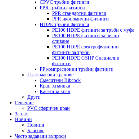
CPVC тръбни фитинги
PPR тръбни фитинги
PPR стандартни фитинги
PPR икономични фитинги
HDPE тръбни фитинги
PE100 HDPE фитинги за тръби с муфа
PE100 HDPE фитинги за челно
сливане
PE100 HDPE електрофузионни
фитинги за тръби
PE100 HDPE GSHP Специални
фитинги
PP компресионни тръбни фитинги
Пластмасови кранове
Смесители Bibcock
Кран за мивка
Касета за кран
Други
Решение
PVC сферичен кран
За нас
Новини
Новини
Блогове
Често задавани въпроси