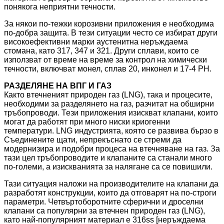
понякога неприятни течности.
За някои по-тежки корозивни приложения е необходима
по-добра защита. В тези ситуации често се избират други
високоефективни марки аустенитна неръждаема
стомана, като 317, 347 и 321. Други сплави, които се
използват от време на време за контрол на химически
течности, включват монел, сплав 20, инконел и 17-4 PH.
РАЗДЕЛЯНЕ НА ВПГ И ГАЗ
Както втечненият природен газ (LNG), така и процесите,
необходими за разделянето на газ, разчитат на обширни
тръбопроводи. Тези приложения изискват клапани, които
могат да работят при много ниски криогенни
температури. LNG индустрията, която се развива бързо в
Съединените щати, непрекъснато се стреми да
модернизира и подобри процеса на втечняване на газ. За
тази цел тръбопроводите и клапаните са станали много
по-големи, а изискванията за налягане са се повишили.
Тази ситуация наложи на производителите на клапани да
разработят конструкции, които да отговарят на по-строги
параметри. Четвъртоборотните сферични и дроселни
клапани са популярни за втечнен природен газ (LNG),
като най-популярният материал е 316ss [неръждаема