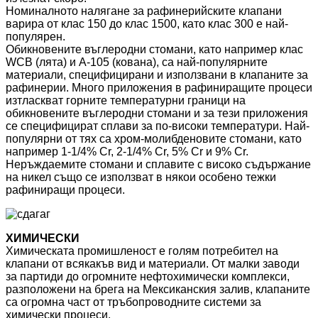
Номиналното налягане за рафинерийските клапани
варира от клас 150 до клас 1500, като клас 300 е най-
популярен.
Обикновените въглеродни стомани, като например клас
WCB (лята) и A-105 (кована), са най-популярните
материали, специфицирани и използвани в клапаните за
рафинерии. Много приложения в рафиниращите процеси
изтласкват горните температурни граници на
обикновените въглеродни стомани и за тези приложения
се специфицират сплави за по-високи температури. Най-
популярни от тях са хром-молибденовите стомани, като
например 1-1/4% Cr, 2-1/4% Cr, 5% Cr и 9% Cr.
Неръждаемите стомани и сплавите с високо съдържание
на никел също се използват в някои особено тежки
рафиниращи процеси.
ХИМИЧЕСКИ
Химическата промишленост е голям потребител на
клапани от всякакъв вид и материали. От малки заводи
за партиди до огромните нефтохимически комплекси,
разположени на брега на Мексиканския залив, клапаните
са огромна част от тръбопроводните системи за
химически процеси.