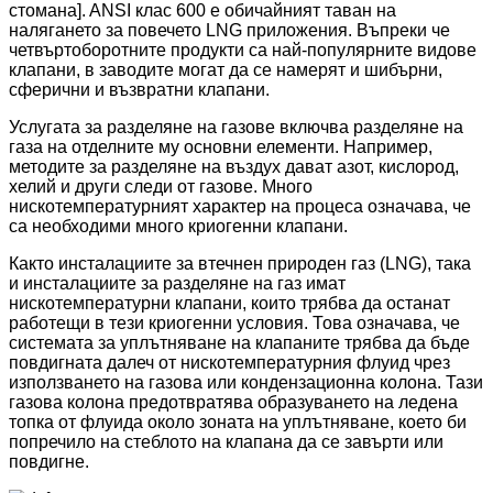
стомана]. ANSI клас 600 е обичайният таван на
налягането за повечето LNG приложения. Въпреки че
четвъртоборотните продукти са най-популярните видове
клапани, в заводите могат да се намерят и шибърни,
сферични и възвратни клапани.
Услугата за разделяне на газове включва разделяне на
газа на отделните му основни елементи. Например,
методите за разделяне на въздух дават азот, кислород,
хелий и други следи от газове. Много
нискотемпературният характер на процеса означава, че
са необходими много криогенни клапани.
Както инсталациите за втечнен природен газ (LNG), така
и инсталациите за разделяне на газ имат
нискотемпературни клапани, които трябва да останат
работещи в тези криогенни условия. Това означава, че
системата за уплътняване на клапаните трябва да бъде
повдигната далеч от нискотемпературния флуид чрез
използването на газова или кондензационна колона. Тази
газова колона предотвратява образуването на ледена
топка от флуида около зоната на уплътняване, което би
попречило на стеблото на клапана да се завърти или
повдигне.