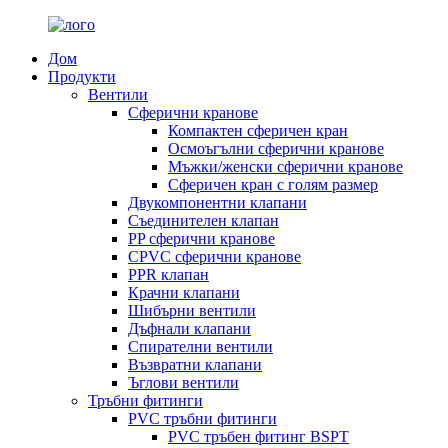
Дом
Продукти
Вентили
Сферични кранове
Компактен сферичен кран
Осмоъгълни сферични кранове
Мъжки/женски сферични кранове
Сферичен кран с голям размер
Двукомпонентни клапани
Съединителен клапан
PP сферични кранове
CPVC сферични кранове
PPR клапан
Крачни клапани
Шибърни вентили
Дъфнали клапани
Спирателни вентили
Възвратни клапани
Ъглови вентили
Тръбни фитинги
PVC тръбни фитинги
PVC тръбен фитинг BSPT