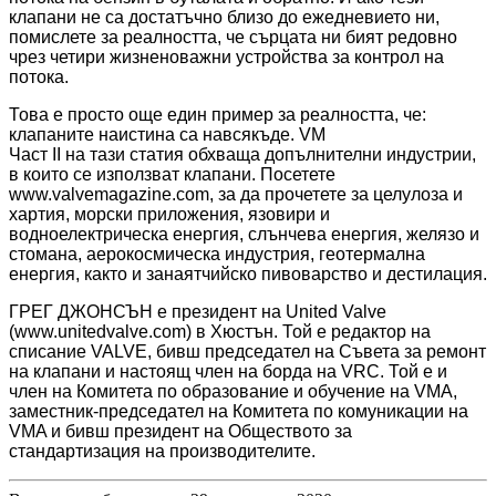
клапани не са достатъчно близо до ежедневието ни,
помислете за реалността, че сърцата ни бият редовно
чрез четири жизненоважни устройства за контрол на
потока.
Това е просто още един пример за реалността, че:
клапаните наистина са навсякъде. VM
Част II на тази статия обхваща допълнителни индустрии,
в които се използват клапани. Посетете
www.valvemagazine.com, за да прочетете за целулоза и
хартия, морски приложения, язовири и
водноелектрическа енергия, слънчева енергия, желязо и
стомана, аерокосмическа индустрия, геотермална
енергия, както и занаятчийско пивоварство и дестилация.
ГРЕГ ДЖОНСЪН е президент на United Valve
(www.unitedvalve.com) в Хюстън. Той е редактор на
списание VALVE, бивш председател на Съвета за ремонт
на клапани и настоящ член на борда на VRC. Той е и
член на Комитета по образование и обучение на VMA,
заместник-председател на Комитета по комуникации на
VMA и бивш президент на Обществото за
стандартизация на производителите.