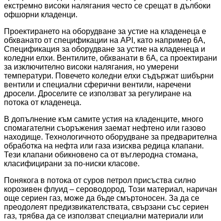
екстремно високи налягания често се срещат в дълбоки
офшорни кладенци.
Проектирането на оборудване за устие на кладенеца е
обхванато от спецификации на API, като например 6A,
Спецификация за оборудване за устие на кладенеца и
коледни елхи. Вентилите, обхванати в 6A, са проектирани
за изключително високи налягания, но умерени
температури. Повечето коледни елхи съдържат шибърни
вентили и специални сферични вентили, наречени
дросели. Дроселите се използват за регулиране на
потока от кладенеца.
В допълнение към самите устия на кладенците, много
спомагателни съоръжения заемат нефтено или газово
находище. Технологичното оборудване за предварителна
обработка на нефта или газа изисква редица клапани.
Тези клапани обикновено са от въглеродна стомана,
класифицирани за по-ниски класове.
Понякога в потока от суров петрол присъства силно
корозивен флуид – сероводород. Този материал, наричан
още сериен газ, може да бъде смъртоносен. За да се
преодолеят предизвикателствата, свързани със сериен
газ, трябва да се използват специални материали или