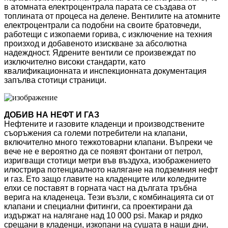
в атомната електроцентрала парата се създава от
топлината от процеса на делене. Вентилите на атомните
електроцентрали са подобни на своите братовчеди,
работещи с изкопаеми горива, с изключение на техния
произход и добавеното изискване за абсолютна
надеждност. Ядрените вентили се произвеждат по
изключително високи стандарти, като
квалификационната и инспекционната документация
запълва стотици страници.
ДОБИВ НА НЕФТ И ГАЗ
Нефтените и газовите кладенци и производствените
съоръжения са големи потребители на клапани,
включително много тежкотоварни клапани. Въпреки че
вече не е вероятно да се появят фонтани от петрол,
изригващи стотици метри във въздуха, изображението
илюстрира потенциалното налягане на подземния нефт
и газ. Ето защо главите на кладенците или коледните
елхи се поставят в горната част на дългата тръбна
верига на кладенеца. Тези възли, с комбинацията си от
клапани и специални фитинги, са проектирани да
издържат на налягане над 10 000 psi. Макар и рядко
срещани в кладенци, изкопани на сушата в наши дни,