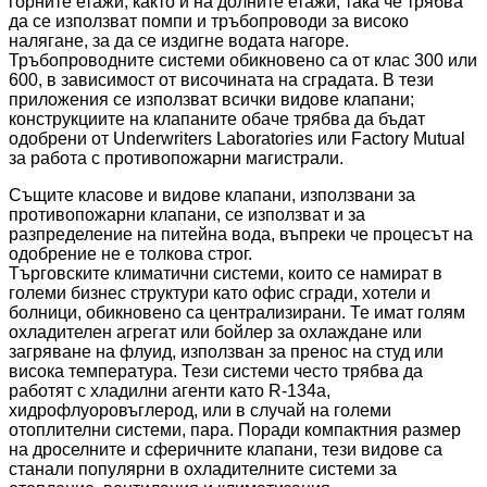
горните етажи, както и на долните етажи, така че трябва
да се използват помпи и тръбопроводи за високо
налягане, за да се издигне водата нагоре.
Тръбопроводните системи обикновено са от клас 300 или
600, в зависимост от височината на сградата. В тези
приложения се използват всички видове клапани;
конструкциите на клапаните обаче трябва да бъдат
одобрени от Underwriters Laboratories или Factory Mutual
за работа с противопожарни магистрали.
Същите класове и видове клапани, използвани за
противопожарни клапани, се използват и за
разпределение на питейна вода, въпреки че процесът на
одобрение не е толкова строг.
Търговските климатични системи, които се намират в
големи бизнес структури като офис сгради, хотели и
болници, обикновено са централизирани. Те имат голям
охладителен агрегат или бойлер за охлаждане или
загряване на флуид, използван за пренос на студ или
висока температура. Тези системи често трябва да
работят с хладилни агенти като R-134a,
хидрофлуоровъглерод, или в случай на големи
отоплителни системи, пара. Поради компактния размер
на дроселните и сферичните клапани, тези видове са
станали популярни в охладителните системи за