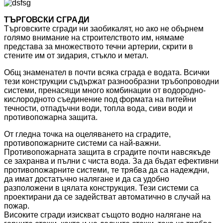
ТЪРГОВСКИ СГРАДИ
Търговските сгради ни заобикалят, но ако не обърнем
голямо внимание на строителството им, нямаме
представа за множеството течни артерии, скрити в
стените им от зидария, стъкло и метал.
Общ знаменател в почти всяка сграда е водата. Всички
тези конструкции съдържат разнообразни тръбопроводни
системи, пренасящи много комбинации от водородно-
кислородното съединение под формата на питейни
течности, отпадъчни води, топла вода, сиви води и
противопожарна защита.
От гледна точка на оцеляването на сградите,
противопожарните системи са най-важни.
Противопожарната защита в сградите почти навсякъде
се захранва и пълни с чиста вода. За да бъдат ефективни
противопожарните системи, те трябва да са надеждни,
да имат достатъчно налягане и да са удобно
разположени в цялата конструкция. Тези системи са
проектирани да се задействат автоматично в случай на
пожар.
Високите сгради изискват същото водно налягане на