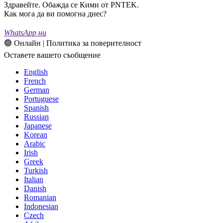
Здравейте. Обажда се Кими от PNTEK.
Как мога да ви помогна днес?
WhatsApp ни
🟢 Онлайн | Политика за поверителност
Оставете вашето съобщение
English
French
German
Portuguese
Spanish
Russian
Japanese
Korean
Arabic
Irish
Greek
Turkish
Italian
Danish
Romanian
Indonesian
Czech