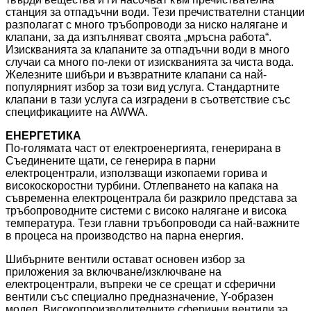
станция за отпадъчни води. Тези пречиствателни станции
разполагат с много тръбопроводи за ниско налягане и
клапани, за да изпълняват своята „мръсна работа“.
Изискванията за клапаните за отпадъчни води в много
случаи са много по-леки от изискванията за чиста вода.
Железните шибъри и възвратните клапани са най-
популярният избор за този вид услуга. Стандартните
клапани в тази услуга са изградени в съответствие със
спецификациите на AWWA.
ЕНЕРГЕТИКА
По-голямата част от електроенергията, генерирана в
Съединените щати, се генерира в парни
електроцентрали, използващи изкопаеми горива и
високоскоростни турбини. Отлепването на капака на
съвременна електроцентрала би разкрило представа за
тръбопроводните системи с високо налягане и висока
температура. Тези главни тръбопроводи са най-важните
в процеса на производство на парна енергия.
Шибърните вентили остават основен избор за
приложения за включване/изключване на
електроцентрали, въпреки че се срещат и сферични
вентили със специално предназначение, Y-образен
модел. Високопроизводителните сферични вентили за