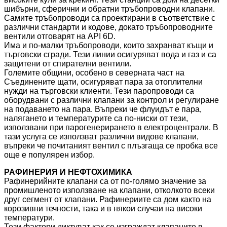
шибърни, сферични и обратни тръбопроводни клапани.
Самите тръбопроводи са проектирани в съответствие с
различни стандарти и кодове, докато тръбопроводните
вентили отговарят на API 6D.
Има и по-малки тръбопроводи, които захранват къщи и
търговски сгради. Тези линии осигуряват вода и газ и са
защитени от спирателни вентили.
Големите общини, особено в северната част на
Съединените щати, осигуряват пара за отоплителни
нужди на търговски клиенти. Тези паропроводи са
оборудвани с различни клапани за контрол и регулиране
на подаването на пара. Въпреки че флуидът е пара,
налягането и температурите са по-ниски от тези,
използвани при парогенерирането в електроцентрали. В
тази услуга се използват различни видове клапани,
въпреки че почитаният вентил с плъзгаща се пробка все
още е популярен избор.
РАФИНЕРИЯ И НЕФТОХИМИКА
Рафинерийните клапани са от по-голямо значение за
промишленото използване на клапани, отколкото всеки
друг сегмент от клапани. Рафинериите са дом както на
корозивни течности, така и в някои случаи на високи
температури.
Тези фактори диктуват как се изграждат клапаните в