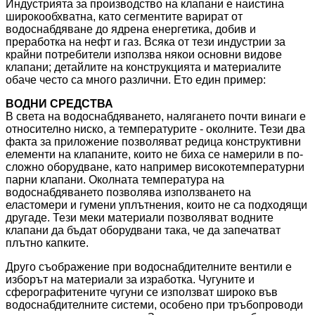
Индустрията за производство на клапани е наистина
широкообхватна, като сегментите варират от
водоснабдяване до ядрена енергетика, добив и
преработка на нефт и газ. Всяка от тези индустрии за
крайни потребители използва някои основни видове
клапани; детайлите на конструкцията и материалите
обаче често са много различни. Ето един пример:
ВОДНИ СРЕДСТВА
В света на водоснабдяването, налягането почти винаги е
относително ниско, а температурите - околните. Тези два
факта за приложение позволяват редица конструктивни
елементи на клапаните, които не биха се намерили в по-
сложно оборудване, като например високотемпературни
парни клапани. Околната температура на
водоснабдяването позволява използването на
еластомери и гумени уплътнения, които не са подходящи
другаде. Тези меки материали позволяват водните
клапани да бъдат оборудвани така, че да запечатват
плътно капките.
Друго съображение при водоснабдителните вентили е
изборът на материали за изработка. Чугуните и
сферографитените чугуни се използват широко във
водоснабдителните системи, особено при тръбопроводи