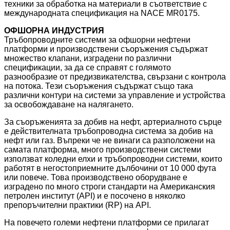
техники за обработка на материали в съответствие с
международната спецификация на NACE MR0175.
ОФШОРНА ИНДУСТРИЯ
Тръбопроводните системи за офшорни нефтени
платформи и производствени съоръжения съдържат
множество клапани, изградени по различни
спецификации, за да се справят с голямото
разнообразие от предизвикателства, свързани с контрола
на потока. Тези съоръжения съдържат също така
различни контури на системи за управление и устройства
за освобождаване на налягането.
За съоръженията за добив на нефт, артериалното сърце
е действителната тръбопроводна система за добив на
нефт или газ. Въпреки че не винаги са разположени на
самата платформа, много производствени системи
използват коледни елхи и тръбопроводни системи, които
работят в негостоприемните дълбочини от 10 000 фута
или повече. Това производствено оборудване е
изградено по много строги стандарти на Американския
петролен институт (API) и е посочено в няколко
препоръчителни практики (RP) на API.
На повечето големи нефтени платформи се прилагат