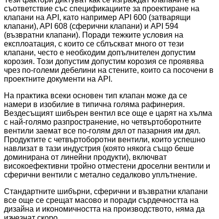
съответствие със спецификациите за проектиране на
клапани на API, като например API 600 (затварящи
клапани), API 608 (сферични клапани) и API 594
(възвратни клапани). Поради тежките условия на
експлоатация, с които се сблъскват много от тези
клапани, често е необходим допълнителен допустим
корозия. Този допустим допустим корозия се проявява
чрез по-големи дебелини на стените, които са посочени в
проектните документи на API.
На практика всеки основен тип клапан може да се
намери в изобилие в типична голяма рафинерия.
Вездесъщият шибърен вентил все още е царят на хълма
с най-голямо разпространение, но четвъртоборотните
вентили заемат все по-голям дял от пазарния им дял.
Продуктите с четвъртоборотни вентили, които успешно
навлизат в тази индустрия (която някога също беше
доминирана от линейни продукти), включват
високоефективни тройно отместени дроселни вентили и
сферични вентили с метално седалково уплътнение.
Стандартните шибърни, сферични и възвратни клапани
все още се срещат масово и поради сърдечността на
дизайна и икономичността на производството, няма да
изчезнат скоро.