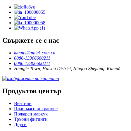
Свържете се с нас
kimmy@pntek.com.cn
0086-13306660211
0086-13306660211
Hengjie Town, Haishu District, Ningbo Zhejiang, Китай.
Продуктов център
Вентили
Пластмасови кранове
Пожарен маркуч
Тръбни фитинги
Други