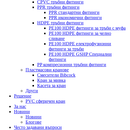
CPVC тръбни фитинги
PPR тръбни фитинги
PPR стандартни фитинги
PPR икономични фитинги
HDPE тръбни фитинги
PE100 HDPE фитинги за тръби с муфа
PE100 HDPE фитинги за челно
сливане
PE100 HDPE електрофузионни
фитинги за тръби
PE100 HDPE GSHP Специални
фитинги
PP компресионни тръбни фитинги
Пластмасови кранове
Смесители Bibcock
Кран за мивка
Касета за кран
Други
Решение
PVC сферичен кран
За нас
Новини
Новини
Блогове
Често задавани въпроси