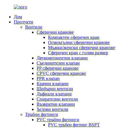
Дом
Продукти
Вентили
Сферични кранове
Компактен сферичен кран
Осмоъгълни сферични кранове
Мъжки/женски сферични кранове
Сферичен кран с голям размер
Двукомпонентни клапани
Съединителен клапан
PP сферични кранове
CPVC сферични кранове
PPR клапан
Крачни клапани
Шибърни вентили
Дъфнали клапани
Спирателни вентили
Възвратни клапани
Ъглови вентили
Тръбни фитинги
PVC тръбни фитинги
PVC тръбен фитинг BSPT