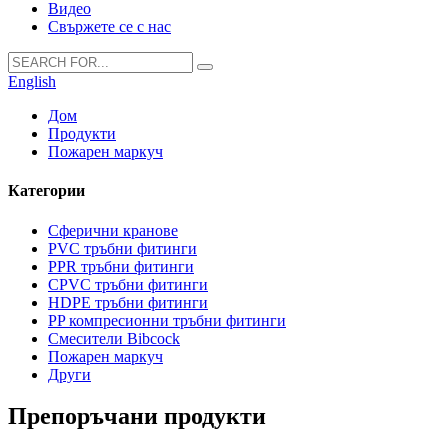
Видео
Свържете се с нас
English
Дом
Продукти
Пожарен маркуч
Категории
Сферични кранове
PVC тръбни фитинги
PPR тръбни фитинги
CPVC тръбни фитинги
HDPE тръбни фитинги
PP компресионни тръбни фитинги
Смесители Bibcock
Пожарен маркуч
Други
Препоръчани продукти