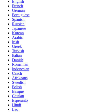
English
French
German
Portuguese
Spanish
Russian
Japanese
Korean
Arabic
Irish
Greek
Turkish
Italian
Danish
Romanian
Indonesian
Czech
Afrikaans
Swedish
Polish
Basque
Catalan
Esperanto
Hindi
Lao