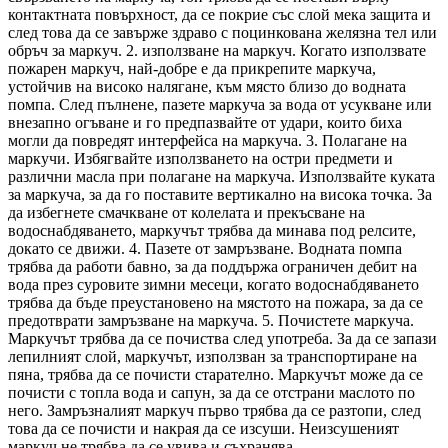
контактната повърхност, да се покрие със слой мека защита и
след това да се завърже здраво с поцинкована желязна тел или
обръч за маркуч.
2. използване на маркуч. Когато използвате
пожарен маркуч, най-добре е да прикрепите маркуча,
устойчив на високо налягане, към място близо до водната
помпа. След пълнене, пазете маркуча за вода от усукване или
внезапно огъване и го предпазвайте от удари, които биха
могли да повредят интерфейса на маркуча.
3. Полагане на
маркучи. Избягвайте използването на остри предмети и
различни масла при полагане на маркуча. Използвайте куката
за маркуча, за да го поставите вертикално на висока точка. За
да избегнете смачкване от колелата и прекъсване на
водоснабдяването, маркучът трябва да минава под релсите,
докато се движи.
4. Пазете от замръзване. Водната помпа
трябва да работи бавно, за да поддържа ограничен дебит на
вода през суровите зимни месеци, когато водоснабдяването
трябва да бъде преустановено на мястото на пожара, за да се
предотврати замръзване на маркуча.
5. Почистете маркуча.
Маркучът трябва да се почиства след употреба. За да се запази
лепилният слой, маркучът, използван за транспортиране на
пяна, трябва да се почисти старателно. Маркучът може да се
почисти с топла вода и сапун, за да се отстрани маслото по
него. Замръзналият маркуч първо трябва да се разтопи, след
това да се почисти и накрая да се изсуши. Неизсушеният
маркуч не трябва да се увива и съхранява.