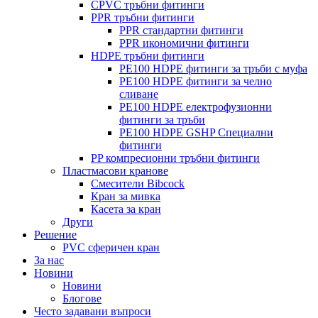
CPVC тръбни фитинги
PPR тръбни фитинги
PPR стандартни фитинги
PPR икономични фитинги
HDPE тръбни фитинги
PE100 HDPE фитинги за тръби с муфа
PE100 HDPE фитинги за челно
сливане
PE100 HDPE електрофузионни
фитинги за тръби
PE100 HDPE GSHP Специални
фитинги
PP компресионни тръбни фитинги
Пластмасови кранове
Смесители Bibcock
Кран за мивка
Касета за кран
Други
Решение
PVC сферичен кран
За нас
Новини
Новини
Блогове
Често задавани въпроси