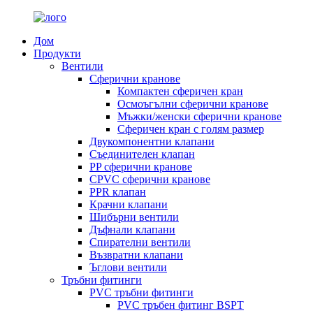
Дом
Продукти
Вентили
Сферични кранове
Компактен сферичен кран
Осмоъгълни сферични кранове
Мъжки/женски сферични кранове
Сферичен кран с голям размер
Двукомпонентни клапани
Съединителен клапан
PP сферични кранове
CPVC сферични кранове
PPR клапан
Крачни клапани
Шибърни вентили
Дъфнали клапани
Спирателни вентили
Възвратни клапани
Ъглови вентили
Тръбни фитинги
PVC тръбни фитинги
PVC тръбен фитинг BSPT