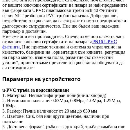
от вашите ключови сертификати на пазара за най-продаваните
във фабриката UPVC пластмасови тръби Sch 40 Фитинги
серия NPT резбовани PVC тръбни капачки. Добре дошли,
потребители от цял ​​свят, да се свържат с нас за предприятие и
дългосрочно сътрудничество. Ние ще бъдем ваш надежден
партньор и доставчик.
Ние сме опитен производител. Спечелихме по-голямата част
от вашите ключови сертификати на пазара за
PN16 UPVC
фитинги
, Ние приехме техника и система за управление на
качеството, базирани на „ориентация към клиента, репутация
на първо място, взаимна полза, развитие със съвместни
усилия“, приветстваме приятели от цял ​​свят да общуват и да
си сътрудничат.
Параметри на устройството
u-PVC тръба за водоснабдяване
1. Материал: Непластифициран поли(винилхлорид)
2. Номинално налягане: 0.63Mpa, 0.8Mpa, 1.0Mpa, 1.25Mpa,
1.6Mpa
3. Размер: Пълна наличност от 20 мм до 630 мм
4. Цветове: Сив, бял или други цветове, налични при
поискване
5. Доставена форма: Тръба с гладък край, тръба с камбана или