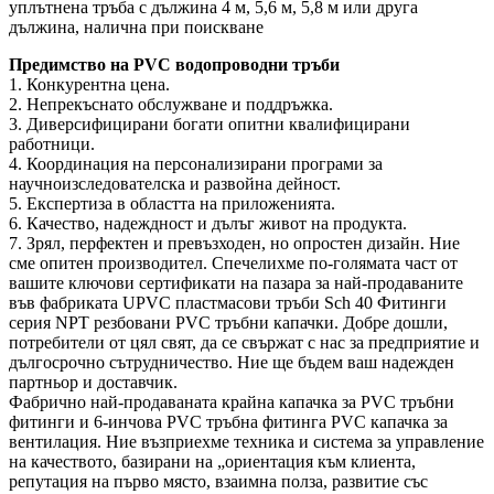
уплътнена тръба с дължина 4 м, 5,6 м, 5,8 м или друга
дължина, налична при поискване
Предимство на PVC водопроводни тръби
1. Конкурентна цена.
2. Непрекъснато обслужване и поддръжка.
3. Диверсифицирани богати опитни квалифицирани
работници.
4. Координация на персонализирани програми за
научноизследователска и развойна дейност.
5. Експертиза в областта на приложенията.
6. Качество, надеждност и дълъг живот на продукта.
7. Зрял, перфектен и превъзходен, но опростен дизайн. Ние
сме опитен производител. Спечелихме по-голямата част от
вашите ключови сертификати на пазара за най-продаваните
във фабриката UPVC пластмасови тръби Sch 40 Фитинги
серия NPT резбовани PVC тръбни капачки. Добре дошли,
потребители от цял ​​свят, да се свържат с нас за предприятие и
дългосрочно сътрудничество. Ние ще бъдем ваш надежден
партньор и доставчик.
Фабрично най-продаваната крайна капачка за PVC тръбни
фитинги и 6-инчова PVC тръбна фитинга PVC капачка за
вентилация. Ние възприехме техника и система за управление
на качеството, базирани на „ориентация към клиента,
репутация на първо място, взаимна полза, развитие със