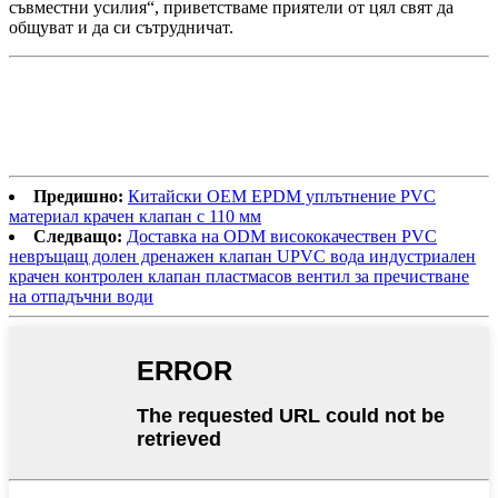
съвместни усилия“, приветстваме приятели от цял ​​свят да
общуват и да си сътрудничат.
Предишно:
Китайски OEM EPDM уплътнение PVC
материал крачен клапан с 110 мм
Следващо:
Доставка на ODM висококачествен PVC
невръщащ долен дренажен клапан UPVC вода индустриален
крачен контролен клапан пластмасов вентил за пречистване
на отпадъчни води