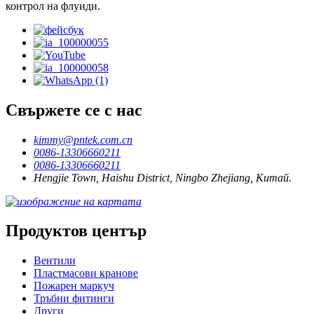
контрол на флуиди.
Свържете се с нас
kimmy@pntek.com.cn
0086-13306660211
0086-13306660211
Hengjie Town, Haishu District, Ningbo Zhejiang, Китай.
Продуктов център
Вентили
Пластмасови кранове
Пожарен маркуч
Тръбни фитинги
Други