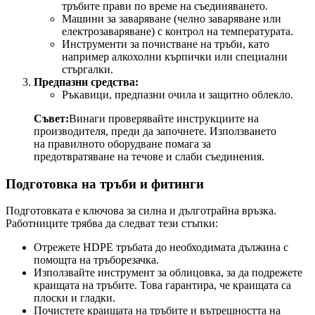
тръбите прави по време на съединяването.
Машини за заваряване (челно заваряване или
електрозаваряване) с контрол на температурата.
Инструменти за почистване на тръби, като
например алкохолни кърпички или специални
стъргалки.
Предпазни средства:
Ръкавици, предпазни очила и защитно облекло.
Съвет:
Винаги проверявайте инструкциите на
производителя, преди да започнете. Използването
на правилното оборудване помага за
предотвратяване на течове и слаби съединения.
Подготовка на тръби и фитинги
Подготовката е ключова за силна и дълготрайна връзка.
Работниците трябва да следват тези стъпки:
Отрежете HDPE тръбата до необходимата дължина с
помощта на тръборезачка.
Използвайте инструмент за облицовка, за да подрежете
краищата на тръбите. Това гарантира, че краищата са
плоски и гладки.
Почистете краищата на тръбите и вътрешността на