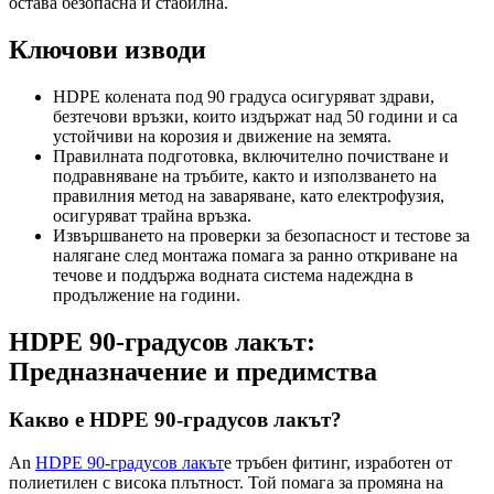
остава безопасна и стабилна.
Ключови изводи
HDPE колената под 90 градуса осигуряват здрави,
безтечови връзки, които издържат над 50 години и са
устойчиви на корозия и движение на земята.
Правилната подготовка, включително почистване и
подравняване на тръбите, както и използването на
правилния метод на заваряване, като електрофузия,
осигуряват трайна връзка.
Извършването на проверки за безопасност и тестове за
налягане след монтажа помага за ранно откриване на
течове и поддържа водната система надеждна в
продължение на години.
HDPE 90-градусов лакът:
Предназначение и предимства
Какво е HDPE 90-градусов лакът?
An
HDPE 90-градусов лакът
е тръбен фитинг, изработен от
полиетилен с висока плътност. Той помага за промяна на