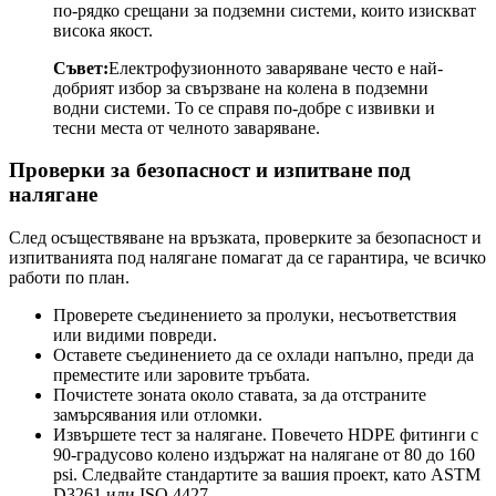
по-рядко срещани за подземни системи, които изискват
висока якост.
Съвет:
Електрофузионното заваряване често е най-
добрият избор за свързване на колена в подземни
водни системи. То се справя по-добре с извивки и
тесни места от челното заваряване.
Проверки за безопасност и изпитване под
налягане
След осъществяване на връзката, проверките за безопасност и
изпитванията под налягане помагат да се гарантира, че всичко
работи по план.
Проверете съединението за пролуки, несъответствия
или видими повреди.
Оставете съединението да се охлади напълно, преди да
преместите или заровите тръбата.
Почистете зоната около ставата, за да отстраните
замърсявания или отломки.
Извършете тест за налягане. Повечето HDPE фитинги с
90-градусово колено издържат на налягане от 80 до 160
psi. Следвайте стандартите за вашия проект, като ASTM
D3261 или ISO 4427.