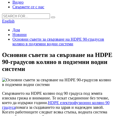
Видео
Свържете се с нас
English
Дом
Новини
Основни съвети за свързване на HDPE 90-градусов
коляно в подземни водни системи
Основни съвети за свързване на HDPE
90-градусов коляно в подземни водни
системи
Свързването на HDPE коляно под 90 градуса под земята
изисква грижа и внимание. Те искат съединение без течове,
което да издържи години.
HDPE електрофузионно коляно 90
градуса
помага за създаването на здрав и надежден завой.
Когато работниците следват всяка стъпка, водната система