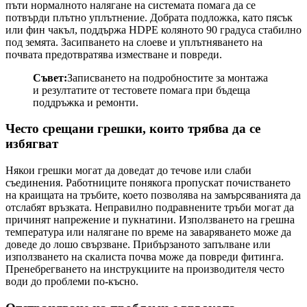
пъти нормалното налягане на системата помага да се
потвърди плътно уплътнение. Добрата подложка, като пясък
или фин чакъл, поддържа HDPE коляното 90 градуса стабилно
под земята. Засипването на слоеве и уплътняването на
почвата предотвратява изместване и повреди.
Съвет:
Записването на подробностите за монтажа
и резултатите от тестовете помага при бъдеща
поддръжка и ремонти.
Често срещани грешки, които трябва да се
избягват
Някои грешки могат да доведат до течове или слаби
съединения. Работниците понякога пропускат почистването
на краищата на тръбите, което позволява на замърсяванията да
отслабят връзката. Неправилно подравнените тръби могат да
причинят напрежение и пукнатини. Използването на грешна
температура или налягане по време на заваряването може да
доведе до лошо свързване. Прибързаното запълване или
използването на скалиста почва може да повреди фитинга.
Пренебрегването на инструкциите на производителя често
води до проблеми по-късно.