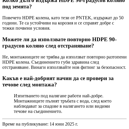
Колко дълго издържа HDPE 90-градусов коляно
под земята?
Повечето HDPE колена, като тези от PNTEK, издържат до 50
години. Те са устойчиви на корозия и се справят добре с
тежки почвени условия.
Можете ли да използвате повторно HDPE 90-
градусов коляно след отстраняване?
Не, монтажниците не трябва да използват повторно разтопени
HDPE колена. Съединението губи здравина след
отстраняване. Винаги използвайте нов фитинг за безопасност.
Какъв е най-добрият начин да се провери за
течове след монтажа?
Изпитването под налягане работи най-добре.
Монтажниците пълнят тръбата с вода, след което
наблюдават за спадове в налягането или видими
течове на съединението.
Време на публикуване: 14 юни 2025 г.