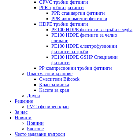
CPVC тръбни фитинги
PPR тръбни фитинги
PPR стандартни фитинги
PPR икономични фитинги
HDPE тръбни фитинги
PE100 HDPE фитинги за тръби с муфа
PE100 HDPE фитинги за челно
сливане
PE100 HDPE електрофузионни
фитинги за тръби
PE100 HDPE GSHP Специални
фитинги
PP компресионни тръбни фитинги
Пластмасови кранове
Смесители Bibcock
Кран за мивка
Касета за кран
Други
Решение
PVC сферичен кран
За нас
Новини
Новини
Блогове
Често задавани въпроси