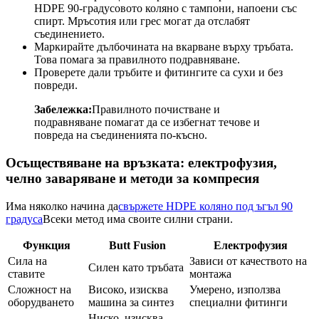
HDPE 90-градусовото коляно с тампони, напоени със
спирт. Мръсотия или грес могат да отслабят
съединението.
Маркирайте дълбочината на вкарване върху тръбата.
Това помага за правилното подравняване.
Проверете дали тръбите и фитингите са сухи и без
повреди.
Забележка:
Правилното почистване и
подравняване помагат да се избегнат течове и
повреда на съединенията по-късно.
Осъществяване на връзката: електрофузия,
челно заваряване и методи за компресия
Има няколко начина да
свържете HDPE коляно под ъгъл 90
градуса
Всеки метод има своите силни страни.
Функция
Butt Fusion
Електрофузия
Сила на
Зависи от качеството на
Силен като тръбата
ставите
монтажа
Сложност на
Високо, изисква
Умерено, използва
оборудването
машина за синтез
специални фитинги
Ниско, изисква