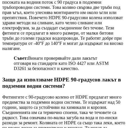
посоката на водния поток с 90 градуса в подземни
тръбопроводни системи. Това коляно свързва две тръби под
прав ъгъл, което улеснява монтирането им около ъгли или
препятствия. Повечето HDPE 90-градусови колена използват
здрави методи на сливане, като челно сливане или
електрофузия, за да създадат съединение без течове. Тези
фитинги се предлагат в много размери, от малки битови
тръби до големи градски водопроводи. Те работят добре при
температури от -40°F до 140°F и могат да издържат на високо
налягане.
Съвет:
Винаги проверявайте дали лакътът
отговаря на стандарти като ISO 4427 или ASTM
D3261 за безопасност и качество.
Защо да използваме HDPE 90-градусов лакът в
подземни водни системи?
Фитингите с 90-градусово колено от HDPE предлагат много
предимства за подземни водни системи. Те издържат над 50
години, защото са устойчиви на химикали и корозия.
Съединенията им са термично споени, така че течовете са
рядкост. Това означава по-малка загуба на вода и по-ниски
разходи за ремонт. Коляната от HDPE са също така леки, което
ги прави лесни за преместване и монтаж. Те могат да