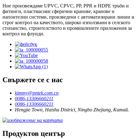
Ние произвеждаме UPVC, CPVC, PP, PPR и HDPE тръби и
фитинги, пластмасови сферични кранове, кранове и
напоителни системи, произведени с автоматизирани линии и
строг контрол на качеството, широко използвани в селското
стопанство, строителството и промишлените приложения за
контрол на флуиди.
Свържете се с нас
kimmy@pntek.com.cn
0086-13306660211
0086-13306660211
Hengjie Town, Haishu District, Ningbo Zhejiang, Китай.
Продуктов център