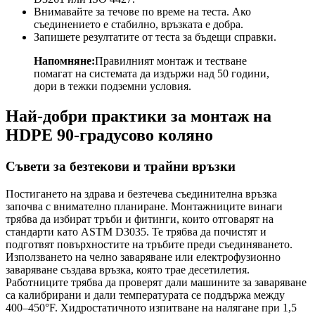
Внимавайте за течове по време на теста. Ако
съединението е стабилно, връзката е добра.
Запишете резултатите от теста за бъдещи справки.
Напомняне:
Правилният монтаж и тестване
помагат на системата да издържи над 50 години,
дори в тежки подземни условия.
Най-добри практики за монтаж на
HDPE 90-градусово коляно
Съвети за безтекови и трайни връзки
Постигането на здрава и безтечева съединителна връзка
започва с внимателно планиране. Монтажниците винаги
трябва да избират тръби и фитинги, които отговарят на
стандарти като ASTM D3035. Те трябва да почистят и
подготвят повърхностите на тръбите преди съединяването.
Използването на челно заваряване или електрофузионно
заваряване създава връзка, която трае десетилетия.
Работниците трябва да проверят дали машините за заваряване
са калибрирани и дали температурата се поддържа между
400–450°F. Хидростатичното изпитване на налягане при 1,5