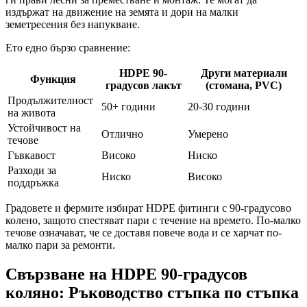
издържат на движение на земята и дори на малки
земетресения без напукване.
Ето едно бързо сравнение:
HDPE 90-
Други материали
Функция
градусов лакът
(стомана, PVC)
Продължителност
50+ години
20-30 години
на живота
Устойчивост на
Отлично
Умерено
течове
Гъвкавост
Високо
Ниско
Разходи за
Ниско
Високо
поддръжка
Градовете и фермите избират HDPE фитинги с 90-градусово
колено, защото спестяват пари с течение на времето. По-малко
течове означават, че се доставя повече вода и се харчат по-
малко пари за ремонти.
Свързване на HDPE 90-градусов
коляно: Ръководство стъпка по стъпка