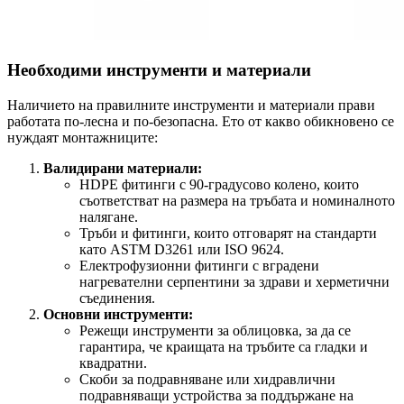
Необходими инструменти и материали
Наличието на правилните инструменти и материали прави
работата по-лесна и по-безопасна. Ето от какво обикновено се
нуждаят монтажниците:
Валидирани материали:
HDPE фитинги с 90-градусово колено, които
съответстват на размера на тръбата и номиналното
налягане.
Тръби и фитинги, които отговарят на стандарти
като ASTM D3261 или ISO 9624.
Електрофузионни фитинги с вградени
нагревателни серпентини за здрави и херметични
съединения.
Основни инструменти:
Режещи инструменти за облицовка, за да се
гарантира, че краищата на тръбите са гладки и
квадратни.
Скоби за подравняване или хидравлични
подравняващи устройства за поддържане на