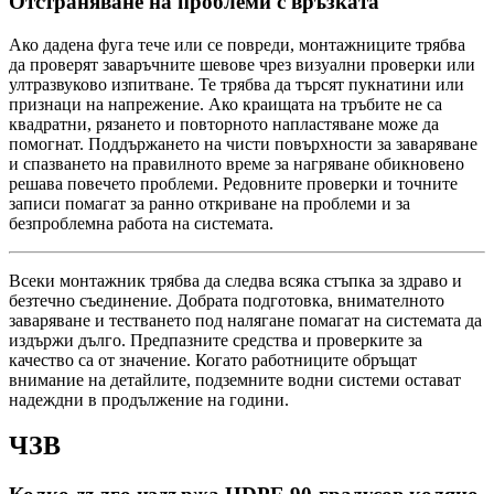
Отстраняване на проблеми с връзката
Ако дадена фуга тече или се повреди, монтажниците трябва
да проверят заваръчните шевове чрез визуални проверки или
ултразвуково изпитване. Те трябва да търсят пукнатини или
признаци на напрежение. Ако краищата на тръбите не са
квадратни, рязането и повторното напластяване може да
помогнат. Поддържането на чисти повърхности за заваряване
и спазването на правилното време за нагряване обикновено
решава повечето проблеми. Редовните проверки и точните
записи помагат за ранно откриване на проблеми и за
безпроблемна работа на системата.
Всеки монтажник трябва да следва всяка стъпка за здраво и
безтечно съединение. Добрата подготовка, внимателното
заваряване и тестването под налягане помагат на системата да
издържи дълго. Предпазните средства и проверките за
качество са от значение. Когато работниците обръщат
внимание на детайлите, подземните водни системи остават
надеждни в продължение на години.
ЧЗВ