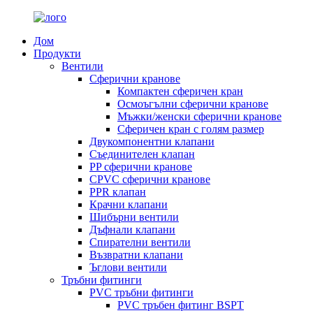
Дом
Продукти
Вентили
Сферични кранове
Компактен сферичен кран
Осмоъгълни сферични кранове
Мъжки/женски сферични кранове
Сферичен кран с голям размер
Двукомпонентни клапани
Съединителен клапан
PP сферични кранове
CPVC сферични кранове
PPR клапан
Крачни клапани
Шибърни вентили
Дъфнали клапани
Спирателни вентили
Възвратни клапани
Ъглови вентили
Тръбни фитинги
PVC тръбни фитинги
PVC тръбен фитинг BSPT