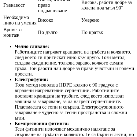
Висока, работи добре за
Гъвкавост
право
колена под ъгъл 90°
подравняване
Необходимо
Високо
Умерено
ниво на умения
Време за
По-дълго
По-кратък
монтаж
Челно сливане:
Работниците нагряват краищата на тръбата и коляното,
след което ги притискат едно към друго. Този метод
създава съединение, толкова здраво, колкото самата
тръба. Той работи най-добре за прави участъци и големи
проекти.
Електрофузия:
Този метод използва HDPE коляно с 90 градуса с
вградени нагревателни серпентини. Работниците
поставят краищата на тръбите, след което използват
машина за заваряване, за да нагреят серпентините.
Пластмасата се топи и свързва. Електрофузионното
заваряване е чудесно за тесни пространства и сложни
ъгли.
Компресионни фитинги:
Тези фитинги използват механично налягане за
свързване на тръбата и коляното. Те са бързи и лесни, но