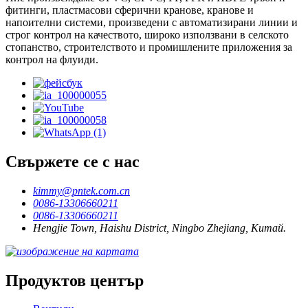
фитинги, пластмасови сферични кранове, кранове и
напоителни системи, произведени с автоматизирани линии и
строг контрол на качеството, широко използвани в селското
стопанство, строителството и промишлените приложения за
контрол на флуиди.
Свържете се с нас
kimmy@pntek.com.cn
0086-13306660211
0086-13306660211
Hengjie Town, Haishu District, Ningbo Zhejiang, Китай.
Продуктов център