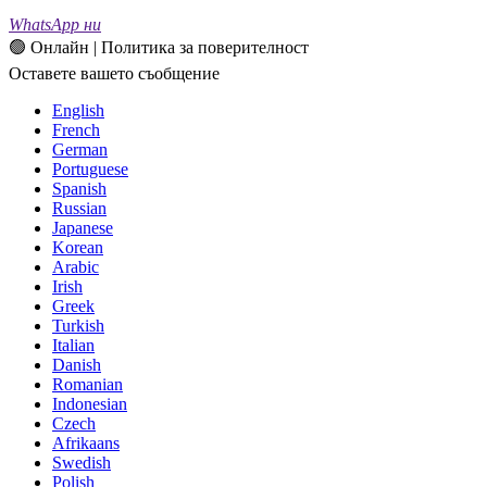
WhatsApp ни
🟢 Онлайн | Политика за поверителност
Оставете вашето съобщение
English
French
German
Portuguese
Spanish
Russian
Japanese
Korean
Arabic
Irish
Greek
Turkish
Italian
Danish
Romanian
Indonesian
Czech
Afrikaans
Swedish
Polish