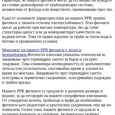
гарантира, че нашите фитинги могат да отговорят на нуждите
на голямо разнообразие от тръбопроводни системи,
независимо от флуида или веществото, преминаващо през тях.
Една от основните характеристики на нашите PPR тръбни
фитинги е тяхната отлична топлоустойчивост. Тези фитинги
могат да работят при високи температури, без да губят
структурна цялост или да компрометират качеството на
водния поток. Това ги прави идеални за тръби за топла вода в
битови и промишлени условия.
Монтажът на нашите PPR фитинги е лесен и
безпроблемен.
Фитингът използва уникална технология за
заваряване чрез термоядрен синтез за бързо и сигурно
свързване. Това елиминира необходимостта от допълнителни
лепила или уплътнители, спестявайки време и усилия по
време на монтажа. Заваряването чрез термоядрен синтез
осигурява и херметично съединение, осигурявайки надеждна
и трайна връзка.
Нашите PPR фитинги се предлагат в различни размери и
видове, за да отговорят на вашите специфични изисквания.
От стандартни колена, тройници и муфи до необичайни
фитинги като редуктори и кръстосани съединения, ние ще ви
помогнем. Освен това, нашите фитинги се предлагат в
различни варианти за свързване, включително резбови,