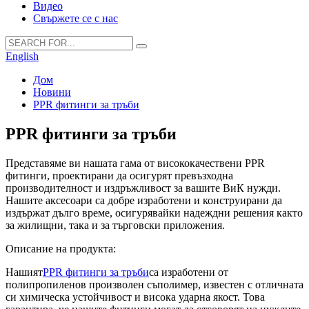
Видео
Свържете се с нас
English
Дом
Новини
PPR фитинги за тръби
PPR фитинги за тръби
Представяме ви нашата гама от висококачествени PPR
фитинги, проектирани да осигурят превъзходна
производителност и издръжливост за вашите ВиК нужди.
Нашите аксесоари са добре изработени и конструирани да
издържат дълго време, осигурявайки надеждни решения както
за жилищни, така и за търговски приложения.
Описание на продукта:
Нашият
PPR фитинги за тръби
са изработени от
полипропиленов произволен съполимер, известен с отличната
си химическа устойчивост и висока ударна якост. Това