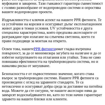
муфовани и заварени. Тази гъвкавост гарантира съвместимост
с голямо разнообразие от водопроводни системи и опростява
вашите водопроводни проекти.
Издръжливостта е ключов аспект на нашите PPR фитинги. Те
са устойчиви на корозия и осигуряват дълъг експлоатационен
живот дори в тежки условия. UV устойчивостта е друга
специална характеристика, която предпазва аксесоарите от
разграждане при излагане на слънчева светлина, което ги
прави подходящи за монтаж на открито.
Освен това, нашите
PPR фитинги
имат гладка вътрешна
повърхност, за да се минимизира загубата на налягане и да се
избегне натрупването на отлагания или утайки. Това не само
повишава ефективността на тръбопроводната система, но и
намалява риска от запушване.
Безопасността е от първостепенно значение, когато става
въпрос за тръбопроводни системи. Нашите PPR фитинги са
произведени с оглед на здравните стандарти. Те са
нетоксични и осигуряват добра среда за доставяне на питейна
вода. Можете да сте сигурни, че нашите аксесоари няма да
замърсят водоснабдяването ви, като по този начин гарантират
здравето на вашите близки или клиенти.