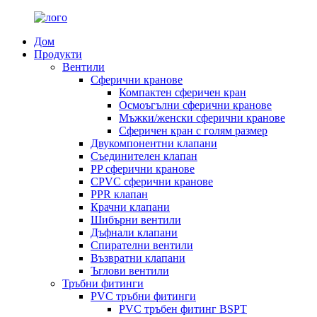
Дом
Продукти
Вентили
Сферични кранове
Компактен сферичен кран
Осмоъгълни сферични кранове
Мъжки/женски сферични кранове
Сферичен кран с голям размер
Двукомпонентни клапани
Съединителен клапан
PP сферични кранове
CPVC сферични кранове
PPR клапан
Крачни клапани
Шибърни вентили
Дъфнали клапани
Спирателни вентили
Възвратни клапани
Ъглови вентили
Тръбни фитинги
PVC тръбни фитинги
PVC тръбен фитинг BSPT