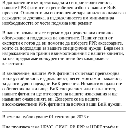
В допълнение към превъзходната си производителност,
нашите PPR фитинги са рентабилен избор за вашите ВиК
проекти. Отличното им съотношение здравина-тегло намалява
разходите за доставка, а издръжливостта им минимизира
необходимостта от честа подмяна или ремонт.
В нашата компания се стремим да предоставим отлично
обслужване и поддръжка на клиентите. Нашият екип от
експерти е готов да ви помогне да изберете PPR аксесоарите,
които са подходящи за вашите специфични нужди. Вярваме в
изграждането на трайни взаимоотношения с нашите клиенти,
затова предлагаме конкурентни цени без компромис с
качеството.
В заключение, нашите PPR фитинги съчетават превъзходна
топлоустойчивост, издръжливост, лесен монтаж и гъвкавост,
за да осигурят надеждни ВиК решения. Независимо дали сте
собственик на жилище, ВиК специалист или изпълнител,
нашите фитинги ще отговорят на вашите изисквания и ще
надминат очакванията ви. Доверете се на нашите
висококачествени PPR фитинги за всички ваши ВиК нужди.
Време на публикуване: 01 септември 2023 г.
Ние произвеждаме UPVC, CPVC, PP, PPR и HDPE тръби и