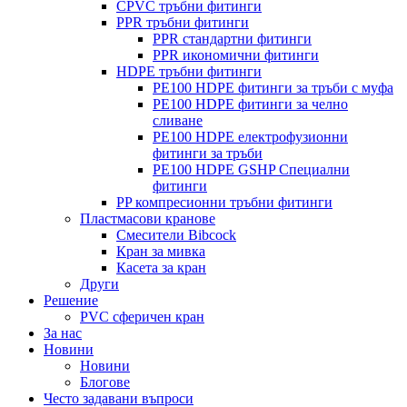
CPVC тръбни фитинги
PPR тръбни фитинги
PPR стандартни фитинги
PPR икономични фитинги
HDPE тръбни фитинги
PE100 HDPE фитинги за тръби с муфа
PE100 HDPE фитинги за челно
сливане
PE100 HDPE електрофузионни
фитинги за тръби
PE100 HDPE GSHP Специални
фитинги
PP компресионни тръбни фитинги
Пластмасови кранове
Смесители Bibcock
Кран за мивка
Касета за кран
Други
Решение
PVC сферичен кран
За нас
Новини
Новини
Блогове
Често задавани въпроси