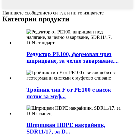
Напишете съобщението си тук и ни го изпратете
Категории продукти
Редуктор PE100, формован чрез
шприцване, за челно заваряване,...
Тройник тип F от PE100 с висок
поток за муф...
Шприцван HDPE накрайник,
SDR11/17, за D...