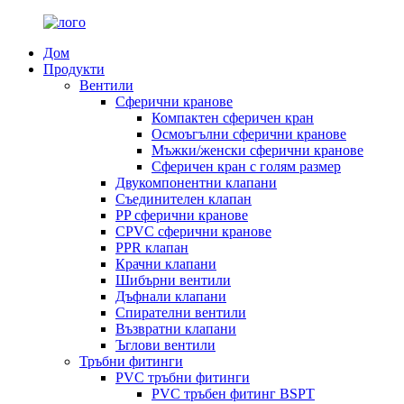
Дом
Продукти
Вентили
Сферични кранове
Компактен сферичен кран
Осмоъгълни сферични кранове
Мъжки/женски сферични кранове
Сферичен кран с голям размер
Двукомпонентни клапани
Съединителен клапан
PP сферични кранове
CPVC сферични кранове
PPR клапан
Крачни клапани
Шибърни вентили
Дъфнали клапани
Спирателни вентили
Възвратни клапани
Ъглови вентили
Тръбни фитинги
PVC тръбни фитинги
PVC тръбен фитинг BSPT