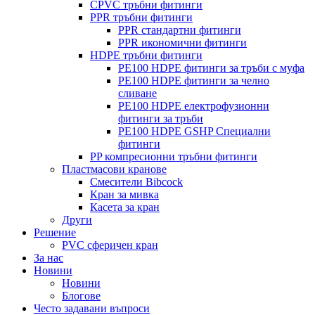
CPVC тръбни фитинги
PPR тръбни фитинги
PPR стандартни фитинги
PPR икономични фитинги
HDPE тръбни фитинги
PE100 HDPE фитинги за тръби с муфа
PE100 HDPE фитинги за челно
сливане
PE100 HDPE електрофузионни
фитинги за тръби
PE100 HDPE GSHP Специални
фитинги
PP компресионни тръбни фитинги
Пластмасови кранове
Смесители Bibcock
Кран за мивка
Касета за кран
Други
Решение
PVC сферичен кран
За нас
Новини
Новини
Блогове
Често задавани въпроси