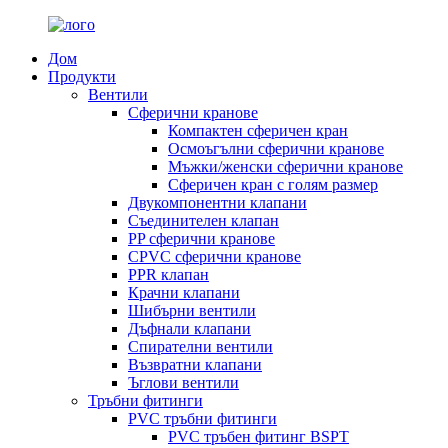
Дом
Продукти
Вентили
Сферични кранове
Компактен сферичен кран
Осмоъгълни сферични кранове
Мъжки/женски сферични кранове
Сферичен кран с голям размер
Двукомпонентни клапани
Съединителен клапан
PP сферични кранове
CPVC сферични кранове
PPR клапан
Крачни клапани
Шибърни вентили
Дъфнали клапани
Спирателни вентили
Възвратни клапани
Ъглови вентили
Тръбни фитинги
PVC тръбни фитинги
PVC тръбен фитинг BSPT