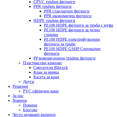
CPVC тръбни фитинги
PPR тръбни фитинги
PPR стандартни фитинги
PPR икономични фитинги
HDPE тръбни фитинги
PE100 HDPE фитинги за тръби с муфа
PE100 HDPE фитинги за челно
сливане
PE100 HDPE електрофузионни
фитинги за тръби
PE100 HDPE GSHP Специални
фитинги
PP компресионни тръбни фитинги
Пластмасови кранове
Смесители Bibcock
Кран за мивка
Касета за кран
Други
Решение
PVC сферичен кран
За нас
Новини
Новини
Блогове
Често задавани въпроси