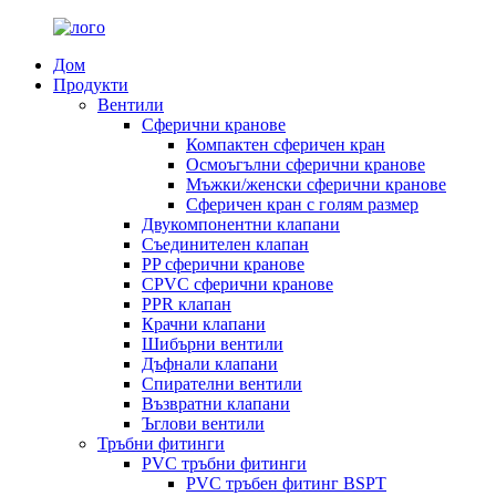
Дом
Продукти
Вентили
Сферични кранове
Компактен сферичен кран
Осмоъгълни сферични кранове
Мъжки/женски сферични кранове
Сферичен кран с голям размер
Двукомпонентни клапани
Съединителен клапан
PP сферични кранове
CPVC сферични кранове
PPR клапан
Крачни клапани
Шибърни вентили
Дъфнали клапани
Спирателни вентили
Възвратни клапани
Ъглови вентили
Тръбни фитинги
PVC тръбни фитинги
PVC тръбен фитинг BSPT