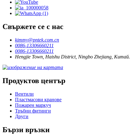
Свържете се с нас
kimmy@pntek.com.cn
0086-13306660211
0086-13306660211
Hengjie Town, Haishu District, Ningbo Zhejiang, Китай.
Продуктов център
Вентили
Пластмасови кранове
Пожарен маркуч
Тръбни фитинги
Други
Бързи връзки