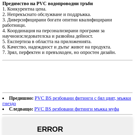
Предимство на PVC водопроводни тръби
1. Конкурентна цена.
2. Непрекъснато обслужване и поддръжка.
3. Диверсифицирани богати опитни квалифицирани
работници.
4. Координация на персонализирани програми за
научноизследователска и развойна дейност.
5. Експертиза в областта на приложенията.
6. Качество, надеждност и дълъг живот на продукта.
7. Зрял, перфектен и превъзходен, но опростен дизайн.
Предишно:
PVC BS резбовани фитинги с бял цвят, мъжки
гнездо
Следващо:
PVC BS резбовани фитинги мъжка муфа