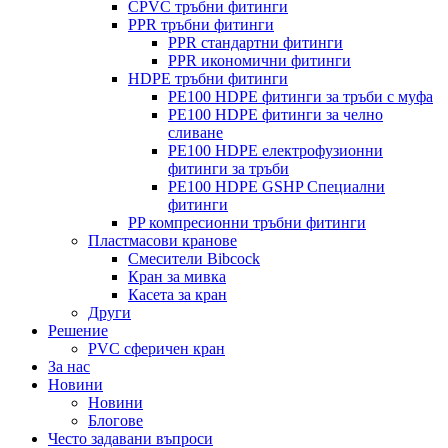
CPVC тръбни фитинги
PPR тръбни фитинги
PPR стандартни фитинги
PPR икономични фитинги
HDPE тръбни фитинги
PE100 HDPE фитинги за тръби с муфа
PE100 HDPE фитинги за челно
сливане
PE100 HDPE електрофузионни
фитинги за тръби
PE100 HDPE GSHP Специални
фитинги
PP компресионни тръбни фитинги
Пластмасови кранове
Смесители Bibcock
Кран за мивка
Касета за кран
Други
Решение
PVC сферичен кран
За нас
Новини
Новини
Блогове
Често задавани въпроси