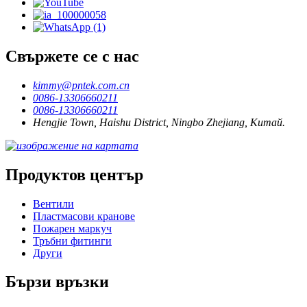
Свържете се с нас
kimmy@pntek.com.cn
0086-13306660211
0086-13306660211
Hengjie Town, Haishu District, Ningbo Zhejiang, Китай.
Продуктов център
Вентили
Пластмасови кранове
Пожарен маркуч
Тръбни фитинги
Други
Бързи връзки