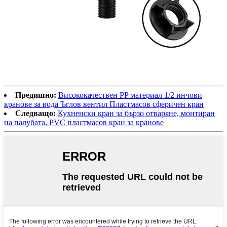
Предишно:
Висококачествен PP материал 1/2 инчови
кранове за вода Ъглов вентил Пластмасов сферичен кран
Следващо:
Кухненски кран за бързо отваряне, монтиран
на палубата, PVC пластмасов кран за кранове