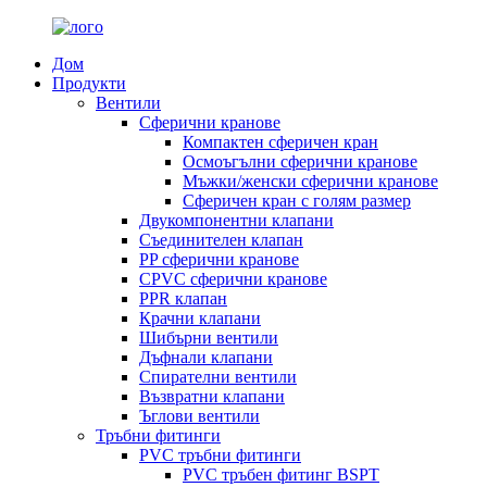
Дом
Продукти
Вентили
Сферични кранове
Компактен сферичен кран
Осмоъгълни сферични кранове
Мъжки/женски сферични кранове
Сферичен кран с голям размер
Двукомпонентни клапани
Съединителен клапан
PP сферични кранове
CPVC сферични кранове
PPR клапан
Крачни клапани
Шибърни вентили
Дъфнали клапани
Спирателни вентили
Възвратни клапани
Ъглови вентили
Тръбни фитинги
PVC тръбни фитинги
PVC тръбен фитинг BSPT