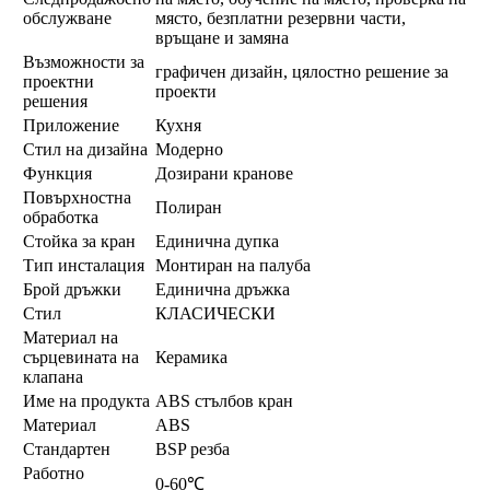
обслужване
място, безплатни резервни части,
връщане и замяна
Възможности за
графичен дизайн, цялостно решение за
проектни
проекти
решения
Приложение
Кухня
Стил на дизайна
Модерно
Функция
Дозирани кранове
Повърхностна
Полиран
обработка
Стойка за кран
Единична дупка
Тип инсталация
Монтиран на палуба
Брой дръжки
Единична дръжка
Стил
КЛАСИЧЕСКИ
Материал на
сърцевината на
Керамика
клапана
Име на продукта
ABS стълбов кран
Материал
ABS
Стандартен
BSP резба
Работно
0-60℃