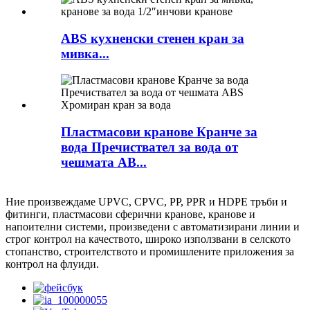
ABS кухненски стенен кран за
мивка...
Пластмасови кранове Кранче за
вода Пречиствател за вода от
чешмата AB...
Ние произвеждаме UPVC, CPVC, PP, PPR и HDPE тръби и
фитинги, пластмасови сферични кранове, кранове и
напоителни системи, произведени с автоматизирани линии и
строг контрол на качеството, широко използвани в селското
стопанство, строителството и промишлените приложения за
контрол на флуиди.