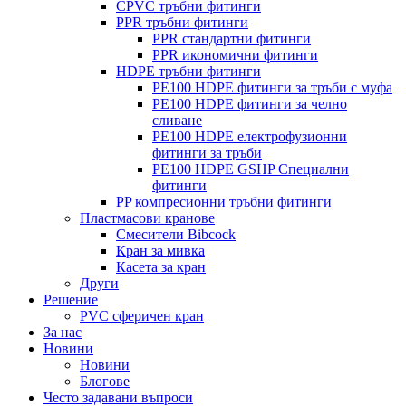
CPVC тръбни фитинги
PPR тръбни фитинги
PPR стандартни фитинги
PPR икономични фитинги
HDPE тръбни фитинги
PE100 HDPE фитинги за тръби с муфа
PE100 HDPE фитинги за челно
сливане
PE100 HDPE електрофузионни
фитинги за тръби
PE100 HDPE GSHP Специални
фитинги
PP компресионни тръбни фитинги
Пластмасови кранове
Смесители Bibcock
Кран за мивка
Касета за кран
Други
Решение
PVC сферичен кран
За нас
Новини
Новини
Блогове
Често задавани въпроси