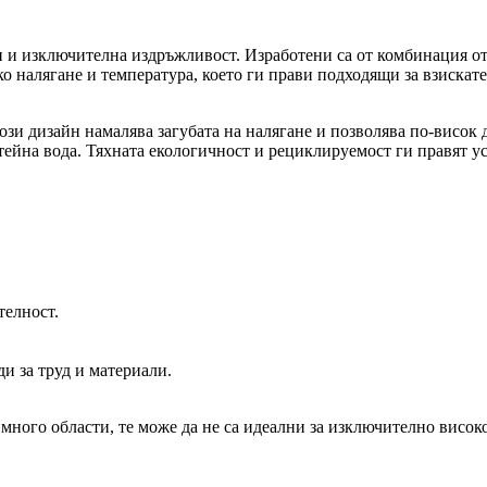
йн и изключителна издръжливост. Изработени са от комбинация о
о налягане и температура, което ги прави подходящи за взискате
ози дизайн намалява загубата на налягане и позволява по-висок
итейна вода. Тяхната екологичност и рециклируемост ги правят 
телност.
 за труд и материали.
 много области, те може да не са идеални за изключително вис