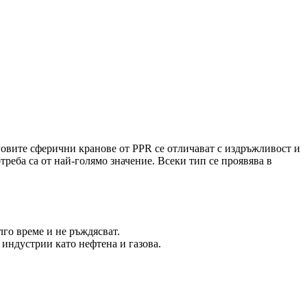
говите сферични кранове от PPR се отличават с издръжливост и
реба са от най-голямо значение. Всеки тип се проявява в
го време и не ръждясват.
 индустрии като нефтена и газова.