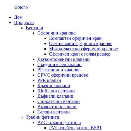
Дом
Продукти
Вентили
Сферични кранове
Компактен сферичен кран
Осмоъгълни сферични кранове
Мъжки/женски сферични кранове
Сферичен кран с голям размер
Двукомпонентни клапани
Съединителен клапан
PP сферични кранове
CPVC сферични кранове
PPR клапан
Крачни клапани
Шибърни вентили
Дъфнали клапани
Спирателни вентили
Възвратни клапани
Ъглови вентили
Тръбни фитинги
PVC тръбни фитинги
PVC тръбен фитинг BSPT