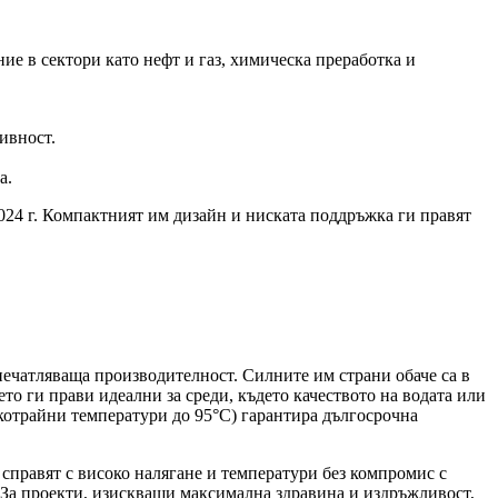
ние в сектори като нефт и газ, химическа преработка и
ивност.
а.
2024 г. Компактният им дизайн и ниската поддръжка ги правят
печатляваща производителност. Силните им страни обаче са в
то ги прави идеални за среди, където качеството на водата или
ткотрайни температури до 95°C) гарантира дългосрочна
е справят с високо налягане и температури без компромис с
 За проекти, изискващи максимална здравина и издръжливост,