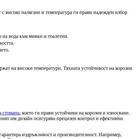
 с високо налягане и температура ги прави надежден избор
о на вода към мивки и тоалетни.
востта.
ието.
ржат на високи температури. Тяхната устойчивост на корозия
а стомана
, което ги прави устойчиви на корозия и износване.
тният им дизайн осигурява прецизен контрол и ефективни
е гарантира издръжливост и производителност. Например,