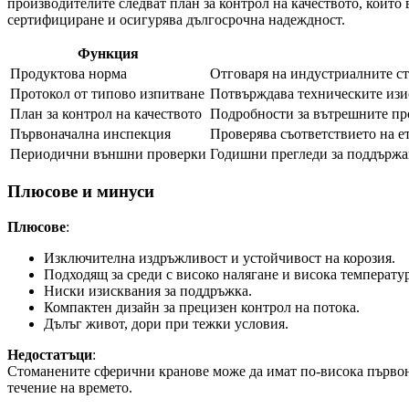
производителите следват план за контрол на качеството, койт
сертифициране и осигурява дългосрочна надеждност.
Функция
Продуктова норма
Отговаря на индустриалните ст
Протокол от типово изпитване
Потвърждава техническите изис
План за контрол на качеството
Подробности за вътрешните про
Първоначална инспекция
Проверява съответствието на е
Периодични външни проверки
Годишни прегледи за поддържан
Плюсове и минуси
Плюсове
:
Изключителна издръжливост и устойчивост на корозия.
Подходящ за среди с високо налягане и висока температур
Ниски изисквания за поддръжка.
Компактен дизайн за прецизен контрол на потока.
Дълъг живот, дори при тежки условия.
Недостатъци
:
Стоманените сферични кранове може да имат по-висока първона
течение на времето.