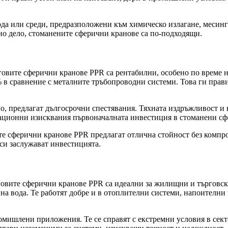
да или среди, предразположени към химическо излагане, месинг
о дело, стоманените сферични кранове са по-подходящи.
овите сферични кранове PPR са рентабилни, особено по време н
0% в сравнение с металните тръбопроводни системи. Това ги пра
, предлагат дългосрочни спестявания. Тяхната издръжливост и 
тационни изисквания първоначалната инвестиция в стоманени сф
е сферични кранове PPR предлагат отлична стойност без компро
си заслужават инвестицията.
говите сферични кранове PPR са идеални за жилищни и търговс
на вода. Те работят добре и в отоплителни системи, напоителни
мишлени приложения. Те се справят с екстремни условия в секто