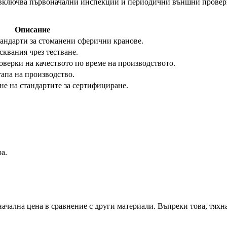
о включва първоначални инспекции и периодични външни проверк
Описание
андарти за стоманени сферични кранове.
квания чрез тестване.
верки на качеството по време на производството.
тапа на производство.
е на стандартите за сертифициране.
а.
чална цена в сравнение с други материали. Въпреки това, тяхн