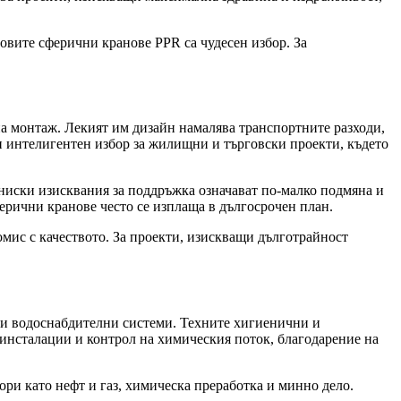
овите сферични кранове PPR са чудесен избор. За
а монтаж. Лекият им дизайн намалява транспортните разходи,
ви интелигентен избор за жилищни и търговски проекти, където
ниски изисквания за поддръжка означават по-малко подмяна и
ерични кранове често се изплаща в дългосрочен план.
мис с качеството. За проекти, изискващи дълготрайност
ки водоснабдителни системи. Техните хигиенични и
 инсталации и контрол на химическия поток, благодарение на
ри като нефт и газ, химическа преработка и минно дело.