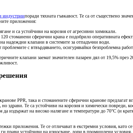
и индустрии
поради тяхната гъвкавост. Те са от съществено значе
хните приложения:
лягане и са устойчиви на корозия от агресивни химикали.
д 120 стоманени сферични крана е подобрило оперативната ефект
на надеждни клапани в системите за отпадъчни води.
 проблемите с втвърдяването, осигурявайки безпроблемна работ
еричните клапани заемат значителен пазарен дял от 19,5% през 
жливост.
 решения
кранове PPR, така и стоманените сферични кранове предлагат в
но здрави. Те са устойчиви на корозия и химически повреди, кое
м да издържат на високо налягане и температури до 70°C (и кра
за тежки приложения. Те се отличават в екстремни условия, като с
 ги прави устойчиви на износване, дори в промишлени условия.