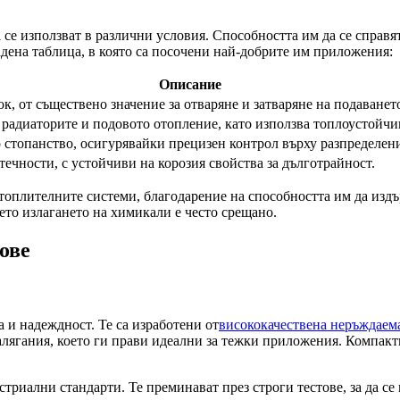
е използват в различни условия. Способността им да се справят
дена таблица, в която са посочени най-добрите им приложения:
Описание
, от съществено значение за отваряне и затваряне на подаванет
 радиаторите и подовото отопление, като използва топлоустойчи
 стопанство, осигурявайки прецизен контрол върху разпределен
ечности, с устойчиви на корозия свойства за дълготрайност.
топлителните системи, благодарение на способността им да издъ
то излагането на химикали е често срещано.
ове
 и надеждност. Те са изработени от
висококачествена неръждаем
алягания, което ги прави идеални за тежки приложения. Компак
триални стандарти. Те преминават през строги тестове, за да с