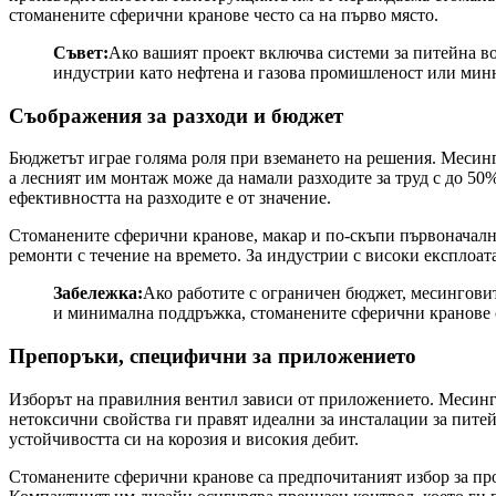
стоманените сферични кранове често са на първо място.
Съвет:
Ако вашият проект включва системи за питейна во
индустрии като нефтена и газова промишленост или минн
Съображения за разходи и бюджет
Бюджетът играе голяма роля при вземането на решения. Месинг
а лесният им монтаж може да намали разходите за труд с до 5
ефективността на разходите е от значение.
Стоманените сферични кранове, макар и по-скъпи първоначално
ремонти с течение на времето. За индустрии с високи експлоа
Забележка:
Ако работите с ограничен бюджет, месинговит
и минимална поддръжка, стоманените сферични кранове 
Препоръки, специфични за приложението
Изборът на правилния вентил зависи от приложението. Месин
нетоксични свойства ги правят идеални за инсталации за питей
устойчивостта си на корозия и високия дебит.
Стоманените сферични кранове са предпочитаният избор за про