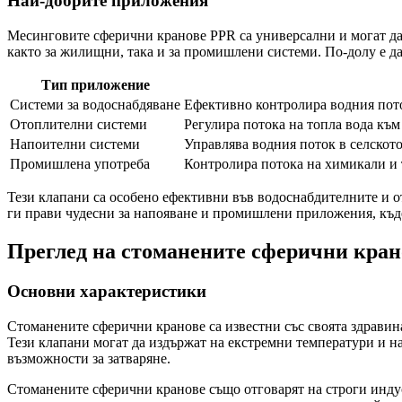
Най-добрите приложения
Месинговите сферични кранове PPR са универсални и могат да с
както за жилищни, така и за промишлени системи. По-долу е да
Тип приложение
Системи за водоснабдяване
Ефективно контролира водния поток
Отоплителни системи
Регулира потока на топла вода към
Напоителни системи
Управлява водния поток в селското
Промишлена употреба
Контролира потока на химикали и т
Тези клапани са особено ефективни във водоснабдителните и о
ги прави чудесни за напояване и промишлени приложения, къде
Преглед на стоманените сферични кран
Основни характеристики
Стоманените сферични кранове са известни със своята здравина
Тези клапани могат да издържат на екстремни температури и н
възможности за затваряне.
Стоманените сферични кранове също отговарят на строги индус