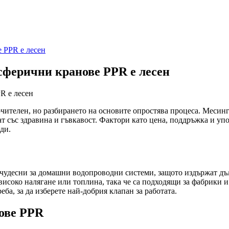
 PPR е лесен
сферични кранове PPR е лесен
чителен, но разбирането на основите опростява процеса. Месин
т със здравина и гъвкавост. Фактори като цена, поддръжка и упот
ди.
чудесни за домашни водопроводни системи, защото издържат дъл
исоко налягане или топлина, така че са подходящи за фабрики и
ба, за да изберете най-добрия клапан за работата.
ове PPR