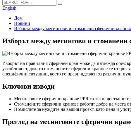
English
Дом
Новини
Изборът между месингови и стоманени сферични кранове
Изборът между месингови и стоманени 
Изборът на правилния сферичен кран може да изглежда обезсър
устойчивост, докато стоманените сферични кранове се откроява
специфични ситуации, което го прави идеален за различни нуж
Ключови изводи
Месинговите сферични кранове PPR са леки, достъпни и 
Стоманените сферични кранове работят добре на места с в
Помислете за нуждите на вашия проект, като цена и употре
Преглед на месинговите сферични кран