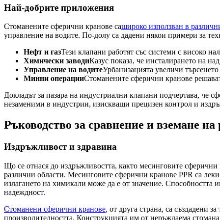
Най-добрите приложения
Стоманените сферични кранове са
широко използван в различн
управление на водите. По-долу са дадени някои примери за те
Нефт и газ
Тези клапани работят със системи с високо на
Химически заводи
Казус показа, че инсталирането на на
Управление на водите
Урбанизацията увеличи търсенето 
Минни операции
Стоманените сферични кранове решават
Докладът за пазара на индустриални клапани подчертава, че сф
незаменими в индустрии, изискващи прецизен контрол и издръ
Ръководство за сравнение и вземане на
Издръжливост и здравина
Що се отнася до издръжливостта, както месинговите сферични 
различни области. Месинговите сферични кранове PPR са леки, 
излагането на химикали може да е от значение. Способността и
надеждност.
Стоманени сферични кранове
, от друга страна, са създадени 
производителността. Конструкцията им от неръждаема стомана