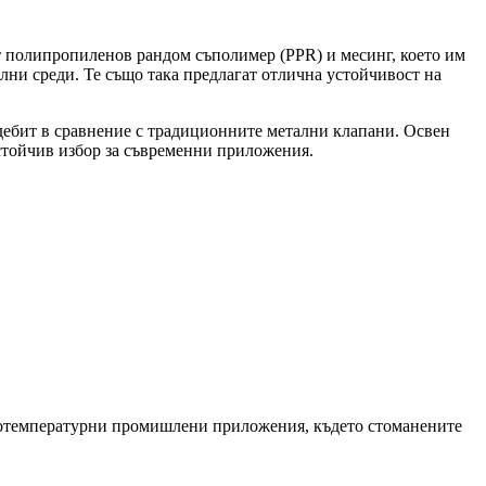
т полипропиленов рандом съполимер (PPR) и месинг, което им
лни среди. Те също така предлагат отлична устойчивост на
 дебит в сравнение с традиционните метални клапани. Освен
устойчив избор за съвременни приложения.
окотемпературни промишлени приложения, където стоманените