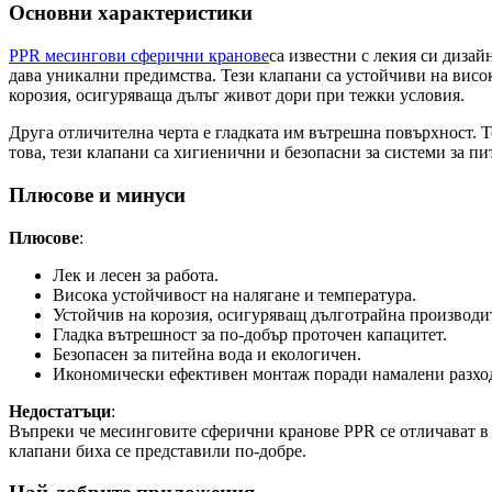
Основни характеристики
PPR месингови сферични кранове
са известни с лекия си диза
дава уникални предимства. Тези клапани са устойчиви на висок
корозия, осигуряваща дълъг живот дори при тежки условия.
Друга отличителна черта е гладката им вътрешна повърхност. Т
това, тези клапани са хигиенични и безопасни за системи за п
Плюсове и минуси
Плюсове
:
Лек и лесен за работа.
Висока устойчивост на налягане и температура.
Устойчив на корозия, осигуряващ дълготрайна производи
Гладка вътрешност за по-добър проточен капацитет.
Безопасен за питейна вода и екологичен.
Икономически ефективен монтаж поради намалени разходи
Недостатъци
:
Въпреки че месинговите сферични кранове PPR се отличават в
клапани биха се представили по-добре.