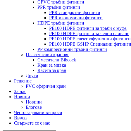
CPVC тръбни фитинги
PPR тръбни фитинги
PPR стандартни фитинги
PPR икономични фитинги
HDPE тръбни фитинги
PE100 HDPE фитинги за тръби с муфа
PE100 HDPE фитинги за челно сливане
PE100 HDPE електрофузионни фитинги 
PE100 HDPE GSHP Специални фитинг
PP компресионни тръбни фитинги
Пластмасови кранове
Смесители Bibcock
Кран за мивка
Касета за кран
Други
Решение
PVC сферичен кран
За нас
Новини
Новини
Блогове
Често задавани въпроси
Видео
Свържете се с нас