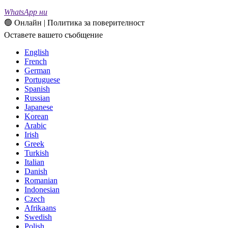
WhatsApp ни
🟢 Онлайн | Политика за поверителност
Оставете вашето съобщение
English
French
German
Portuguese
Spanish
Russian
Japanese
Korean
Arabic
Irish
Greek
Turkish
Italian
Danish
Romanian
Indonesian
Czech
Afrikaans
Swedish
Polish