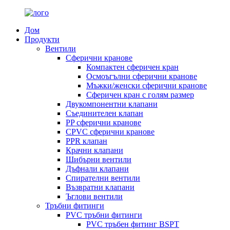
Дом
Продукти
Вентили
Сферични кранове
Компактен сферичен кран
Осмоъгълни сферични кранове
Мъжки/женски сферични кранове
Сферичен кран с голям размер
Двукомпонентни клапани
Съединителен клапан
PP сферични кранове
CPVC сферични кранове
PPR клапан
Крачни клапани
Шибърни вентили
Дъфнали клапани
Спирателни вентили
Възвратни клапани
Ъглови вентили
Тръбни фитинги
PVC тръбни фитинги
PVC тръбен фитинг BSPT