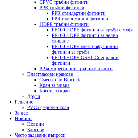
CPVC тръбни фитинги
PPR тръбни фитинги
PPR стандартни фитинги
PPR икономични фитинги
HDPE тръбни фитинги
PE100 HDPE фитинги за тръби с муфа
PE100 HDPE фитинги за челно
сливане
PE100 HDPE електрофузионни
фитинги за тръби
PE100 HDPE GSHP Специални
фитинги
PP компресионни тръбни фитинги
Пластмасови кранове
Смесители Bibcock
Кран за мивка
Касета за кран
Други
Решение
PVC сферичен кран
За нас
Новини
Новини
Блогове
Често задавани въпроси