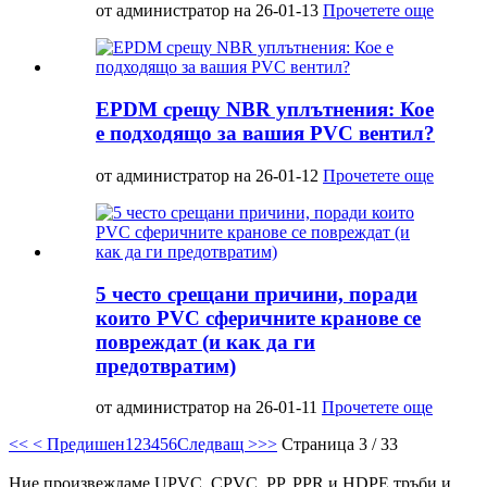
от администратор на 26-01-13
Прочетете още
EPDM срещу NBR уплътнения: Кое
е подходящо за вашия PVC вентил?
от администратор на 26-01-12
Прочетете още
5 често срещани причини, поради
които PVC сферичните кранове се
повреждат (и как да ги
предотвратим)
от администратор на 26-01-11
Прочетете още
<<
< Предишен
1
2
3
4
5
6
Следващ >
>>
Страница 3 / 33
Ние произвеждаме UPVC, CPVC, PP, PPR и HDPE тръби и