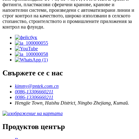
фитинги, пластмасови сферични кранове, кранове и
напоителни системи, произведени с автоматизирани линии и
строг контрол на качеството, широко използвани в селското
стопанство, строителството и промишлените приложения за
контрол на флуиди.
Свържете се с нас
kimmy@pntek.com.cn
0086-13306660211
0086-13306660211
Hengjie Town, Haishu District, Ningbo Zhejiang, Китай.
Продуктов център